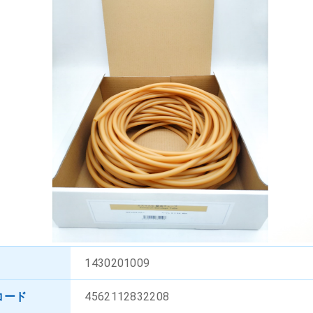
1430201009
コード
4562112832208